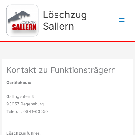
Zum
Inhalt
Löschzug
Hau
springen
Sallern
Kontakt zu Funktionsträgern
Gerätehaus:
Gallingkofen 3
93057 Regensburg
Telefon: 0941-63550
Löschzugführer: